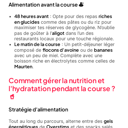
Alimentation avant la course 🍝
48 heures avant
riches
: Opte pour des repas
en glucides
comme des pâtes ou du riz pour
maximiser tes réserves de glycogène. N’oublie
aligot
pas de goûter à l’
dans l’un des
restaurants locaux pour une touche régionale.
Le matin de la course
: Un petit-déjeuner léger
flocons d'avoine
bananes
composé de
ou de
avec un peu de miel. Complète avec une
boisson riche en électrolytes comme celles de
Maurten
.
Comment gérer la nutrition et
l'hydratation pendant la course ?
🥤
Stratégie d'alimentation
gels
Tout au long du parcours, alterne entre des
énergétiques
Overstims
de
et des snacks salés