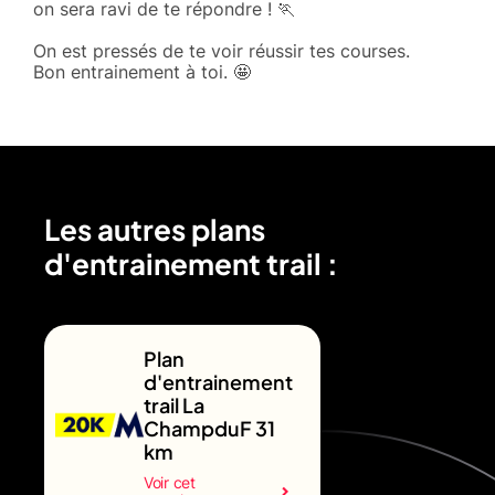
on sera ravi de te répondre ! 🏃
On est pressés de te voir réussir tes courses.
Bon entrainement à toi. 🤩
Les autres plans
d'entrainement trail :
Plan
d'entrainement
trail La
ChampduF 31
km
Voir cet