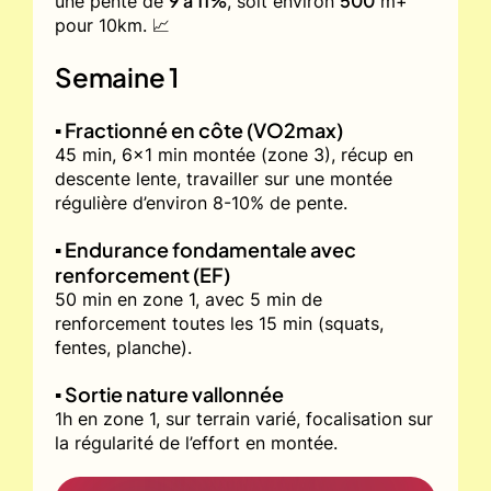
9 à 11%
500
une pente de
, soit environ
m+
pour 10km. 📈
Semaine 1
▪️ Fractionné en côte (VO2max)
45 min, 6x1 min montée (zone 3), récup en
descente lente, travailler sur une montée
régulière d’environ 8-10% de pente.
▪️ Endurance fondamentale avec
renforcement (EF)
50 min en zone 1, avec 5 min de
renforcement toutes les 15 min (squats,
fentes, planche).
▪️ Sortie nature vallonnée
1h en zone 1, sur terrain varié, focalisation sur
la régularité de l’effort en montée.