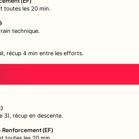
rcement (EF)
 toutes les 20 min.
é
rain technique.
il, récup 4 min entre les efforts.
)
 3), récup en descente.
+ Renforcement (EF)
t toutes les 20 min.