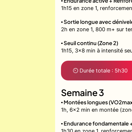
▪️ Endurance active + Renfo
1h15 en zone 1, renforcement
▪️ Sortie longue avec dénivel
2h en zone 1, 800 m+ sur ter
▪️ Seuil continu (Zone 2)
1h15, 3x8 min à intensité seu
⏲ Durée totale : 5h30
Semaine 3
▪️ Montées longues (VO2max
1h, 6x2 min en montée (zone
▪️ Endurance fondamentale 
1h30 en zone 1, renforcemen