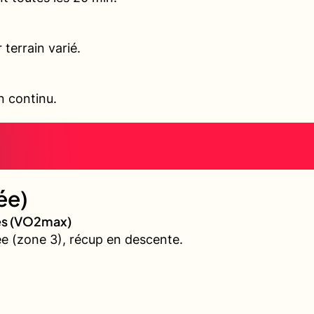
terrain varié.
en continu.
ée)
ves (VO2max)
e (zone 3), récup en descente.