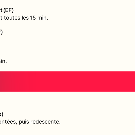
t (EF)
 toutes les 15 min.
F)
in.
x)
ontées, puis redescente.