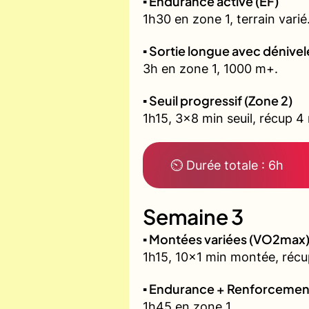
▪️ Endurance active (EF)
1h30 en zone 1, terrain varié
▪️ Sortie longue avec dénivel
3h en zone 1, 1000 m+.
▪️ Seuil progressif (Zone 2)
1h15, 3x8 min seuil, récup 4
⏲ Durée totale : 6h
Semaine 3
▪️ Montées variées (VO2max
1h15, 10x1 min montée, récu
▪️ Endurance + Renforcemen
1h45 en zone 1.