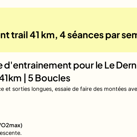
t trail 41 km, 4 séances par se
ue d'entrainement pour le
Le Der
41km | 5 Boucles
ce et sorties longues, essaie de faire des montées a
 (VO2max)
escente.