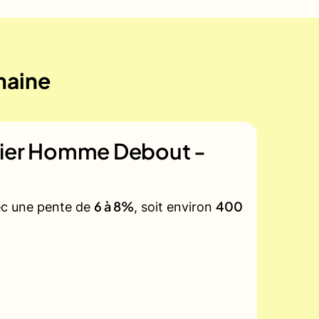
maine
nier Homme Debout -
6 à 8%
400
vec une pente de
, soit environ