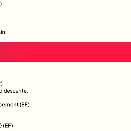
)
in.
)
p descente.
rcement (EF)
é (EF)