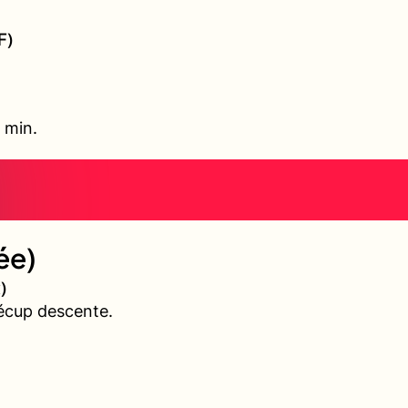
F)
 min.
ée)
)
écup descente.