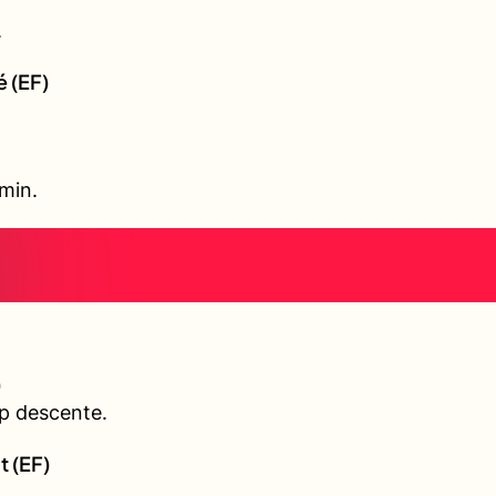
.
é (EF)
 min.
)
p descente.
t (EF)