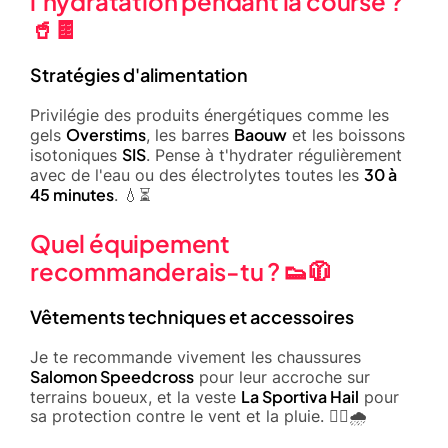
l'hydratation pendant la course ?
🥤🍫
Stratégies d'alimentation
Privilégie des produits énergétiques comme les
Overstims
Baouw
gels
, les barres
et les boissons
SIS
isotoniques
. Pense à t'hydrater régulièrement
30 à
avec de l'eau ou des électrolytes toutes les
45 minutes
. 💧⏳
Quel équipement
recommanderais-tu ? 👟🧥
Vêtements techniques et accessoires
Je te recommande vivement les chaussures
Salomon Speedcross
pour leur accroche sur
La Sportiva Hail
terrains boueux, et la veste
pour
sa protection contre le vent et la pluie. 🏃‍♂️🌧️