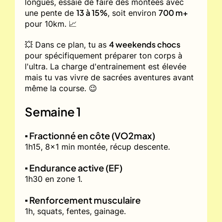
longues, essaie de faire des montées avec
13 à 15%
700 m+
une pente de
, soit environ
pour 10km. 📈
4 weekends chocs
💥 Dans ce plan, tu as
pour spécifiquement préparer ton corps à
l'ultra. La charge d'entrainement est élevée
mais tu vas vivre de sacrées aventures avant
même la course. 😉
Semaine 1
▪️ Fractionné en côte (VO2max)
1h15, 8x1 min montée, récup descente.
▪️ Endurance active (EF)
1h30 en zone 1.
▪️ Renforcement musculaire
1h, squats, fentes, gainage.