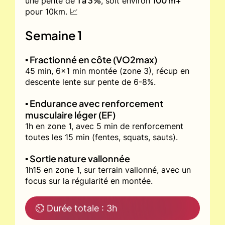
1 à 3%
100 m+
une pente de
, soit environ
pour 10km. 📈
Semaine 1
▪️ Fractionné en côte (VO2max)
45 min, 6x1 min montée (zone 3), récup en
descente lente sur pente de 6-8%.
▪️ Endurance avec renforcement
musculaire léger (EF)
1h en zone 1, avec 5 min de renforcement
toutes les 15 min (fentes, squats, sauts).
▪️ Sortie nature vallonnée
1h15 en zone 1, sur terrain vallonné, avec un
focus sur la régularité en montée.
⏲ Durée totale : 3h