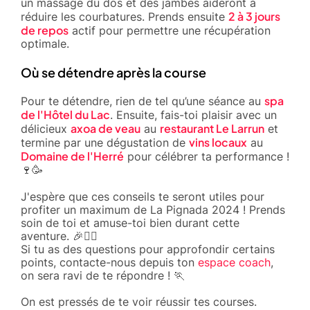
un massage du dos et des jambes aideront à
2 à 3 jours
réduire les courbatures. Prends ensuite
de repos
actif pour permettre une récupération
optimale.
Où se détendre après la course
spa
Pour te détendre, rien de tel qu’une séance au
de l'Hôtel du Lac
. Ensuite, fais-toi plaisir avec un
axoa de veau
restaurant Le Larrun
délicieux
au
et
vins locaux
termine par une dégustation de
au
Domaine de l'Herré
pour célébrer ta performance !
🍷🥳
J'espère que ces conseils te seront utiles pour
profiter un maximum de La Pignada 2024 ! Prends
soin de toi et amuse-toi bien durant cette
aventure. 🎉🏃‍♀️
Si tu as des questions pour approfondir certains
points, contacte-nous depuis ton
espace coach
,
on sera ravi de te répondre ! 🏃
On est pressés de te voir réussir tes courses.