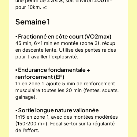
2 à 4%
200 m+
une pente de
, soit environ
pour 10km. 📈
Semaine 1
▪️ Fractionné en côte court (VO2max)
45 min, 6x1 min en montée (zone 3), récup
en descente lente. Utilise des pentes raides
pour travailler l'explosivité.
▪️ Endurance fondamentale +
renforcement (EF)
1h en zone 1, ajoute 5 min de renforcement
musculaire toutes les 20 min (fentes, squats,
gainage).
▪️ Sortie longue nature vallonnée
1h15 en zone 1, avec des montées modérées
(150-200 m+). Focalise-toi sur la régularité
de l’effort.