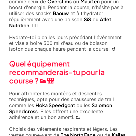
Overstims
Maurten
comme ceux de
ou
pour un
boost d'énergie. Pendant la course, n'hésite pas à
Baouw
utiliser des snacks
et à t'hydrater
SiS
Atlet
régulièrement avec une boisson
ou
Nutrition
. 🏃‍♀️
Hydrate-toi bien les jours précédant l'événement
et vise à boire 500 ml d'eau ou de boisson
isotonique chaque heure pendant la course. 🥤
Quel équipement
recommanderais-tu pour la
course ? 👟🎒
Pour affronter les montées et descentes
techniques, opte pour des chaussures de trail
Hoka Speedgoat
Salomon
comme les
ou les
Speedcross
. Elles offrent une excellente
adhérence et un bon amorti. 👟
Choisis des vêtements respirants et légers. Les
The North Face
Kailas
vestes coupe-vent de
ou de