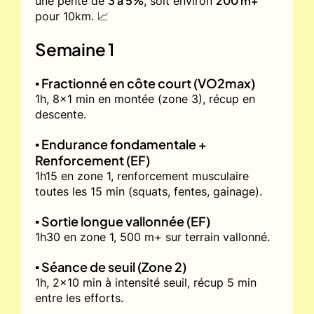
3 à 5%
200 m+
une pente de
, soit environ
pour 10km. 📈
Semaine 1
▪️ Fractionné en côte court (VO2max)
1h, 8x1 min en montée (zone 3), récup en
descente.
▪️ Endurance fondamentale +
Renforcement (EF)
1h15 en zone 1, renforcement musculaire
toutes les 15 min (squats, fentes, gainage).
▪️ Sortie longue vallonnée (EF)
1h30 en zone 1, 500 m+ sur terrain vallonné.
▪️ Séance de seuil (Zone 2)
1h, 2x10 min à intensité seuil, récup 5 min
entre les efforts.