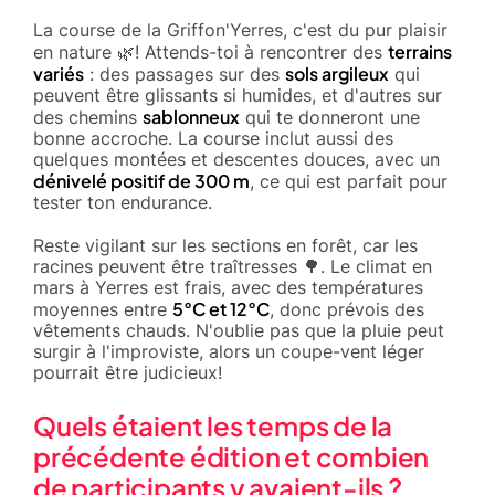
La course de la Griffon'Yerres, c'est du pur plaisir
terrains
en nature 🌿! Attends-toi à rencontrer des
variés
sols argileux
: des passages sur des
qui
peuvent être glissants si humides, et d'autres sur
sablonneux
des chemins
qui te donneront une
bonne accroche. La course inclut aussi des
quelques montées et descentes douces, avec un
dénivelé positif de 300 m
, ce qui est parfait pour
tester ton endurance.
Reste vigilant sur les sections en forêt, car les
racines peuvent être traîtresses 🌳. Le climat en
mars à Yerres est frais, avec des températures
5°C et 12°C
moyennes entre
, donc prévois des
vêtements chauds. N'oublie pas que la pluie peut
surgir à l'improviste, alors un coupe-vent léger
pourrait être judicieux!
Quels étaient les temps de la
précédente édition et combien
de participants y avaient-ils ?