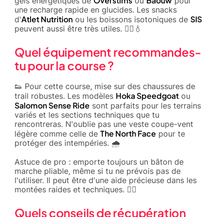
Overstims
Baouw
gels énergétiques de
ou
pour
une recharge rapide en glucides. Les snacks
Atlet Nutrition
SIS
d'
ou les boissons isotoniques de
peuvent aussi être très utiles. 🏃‍♂️💧
Quel équipement recommandes-
tu pour la course ?
👟 Pour cette course, mise sur des chaussures de
Hoka Speedgoat
trail robustes. Les modèles
ou
Salomon Sense Ride
sont parfaits pour les terrains
variés et les sections techniques que tu
rencontreras. N'oublie pas une veste coupe-vent
The North Face
légère comme celle de
pour te
protéger des intempéries. 🌧️
Astuce de pro : emporte toujours un bâton de
marche pliable, même si tu ne prévois pas de
l'utiliser. Il peut être d'une aide précieuse dans les
montées raides et techniques. 🚶‍♂️
Quels conseils de récupération