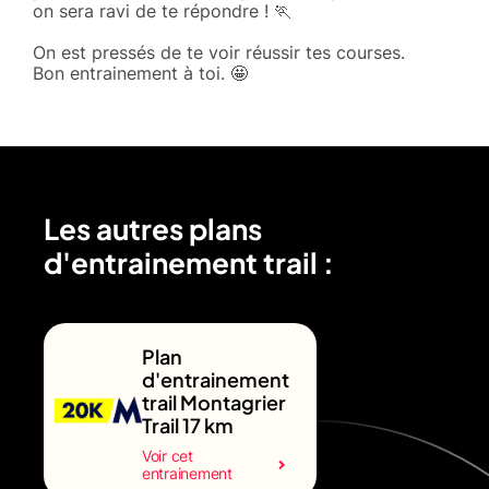
on sera ravi de te répondre ! 🏃
On est pressés de te voir réussir tes courses.
Bon entrainement à toi. 🤩
Les autres plans
d'entrainement trail :
Plan
d'entrainement
trail Montagrier
Trail 17 km
Voir cet
entrainement