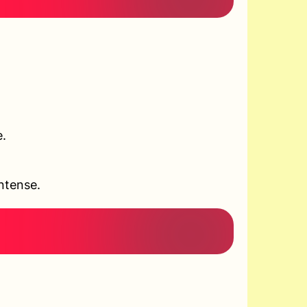
e.
ntense.