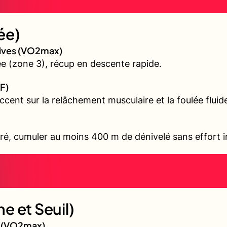
ée)
sives (VO2max)
 (zone 3), récup en descente rapide.
F)
accent sur la relâchement musculaire et la foulée fluid
ré, cumuler au moins 400 m de dénivelé sans effort i
e et Seuil)
gé (VO2max)