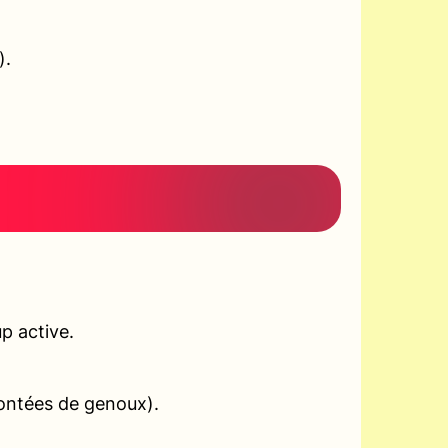
).
p active.
montées de genoux).