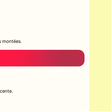
es montées.
scente.