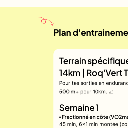
Plan d'entrainemen
Terrain spécifiq
14km | Roq'Vert Tr
Pour tes sorties en enduran
500 m+
pour 10km. 📈
Semaine 1
▪️ Fractionné en côte (VO2m
45 min, 6x1 min montée (zon