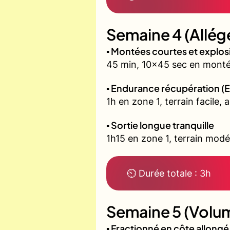
Semaine 4 (Allég
▪️ Montées courtes et explo
45 min, 10x45 sec en montée
▪️ Endurance récupération (E
1h en zone 1, terrain facile, 
▪️ Sortie longue tranquille
1h15 en zone 1, terrain modé
⏲ Durée totale : 3h
Semaine 5 (Volum
▪️ Fractionné en côte allon