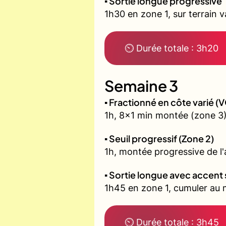
▪️ Sortie longue progressive
1h30 en zone 1, sur terrain 
⏲ Durée totale : 3h20
Semaine 3
▪️ Fractionné en côte varié 
1h, 8x1 min montée (zone 3)
▪️ Seuil progressif (Zone 2)
1h, montée progressive de l'a
▪️ Sortie longue avec accent 
1h45 en zone 1, cumuler au m
⏲ Durée totale : 3h45