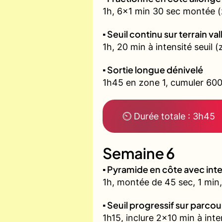
1h, 6x1 min 30 sec montée (
▪️ Seuil continu sur terrain v
1h, 20 min à intensité seuil
▪️ Sortie longue dénivelé
1h45 en zone 1, cumuler 600
⏲ Durée totale : 3h45
Semaine 6
▪️ Pyramide en côte avec in
1h, montée de 45 sec, 1 min,
▪️ Seuil progressif sur parco
1h15, inclure 2x10 min à inte