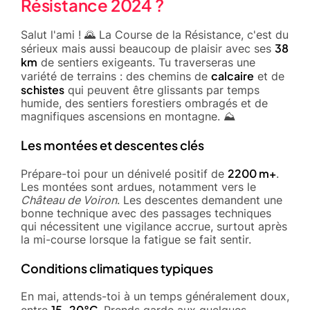
Résistance 2024 ?
Salut l'ami ! 🌄 La Course de la Résistance, c'est du
38
sérieux mais aussi beaucoup de plaisir avec ses
km
de sentiers exigeants. Tu traverseras une
calcaire
variété de terrains : des chemins de
et de
schistes
qui peuvent être glissants par temps
humide, des sentiers forestiers ombragés et de
magnifiques ascensions en montagne. ⛰️
Les montées et descentes clés
2200 m+
Prépare-toi pour un dénivelé positif de
.
Les montées sont ardues, notamment vers le
Château de Voiron
. Les descentes demandent une
bonne technique avec des passages techniques
qui nécessitent une vigilance accrue, surtout après
la mi-course lorsque la fatigue se fait sentir.
Conditions climatiques typiques
En mai, attends-toi à un temps généralement doux,
15-20°C
entre
. Prends garde aux quelques