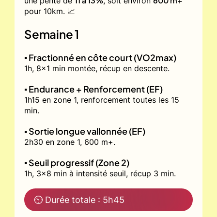
11 à 13%
600 m+
une pente de
, soit environ
pour 10km. 📈
Semaine 1
▪️ Fractionné en côte court (VO2max)
1h, 8x1 min montée, récup en descente.
▪️ Endurance + Renforcement (EF)
1h15 en zone 1, renforcement toutes les 15
min.
▪️ Sortie longue vallonnée (EF)
2h30 en zone 1, 600 m+.
▪️ Seuil progressif (Zone 2)
1h, 3x8 min à intensité seuil, récup 3 min.
⏲ Durée totale : 5h45