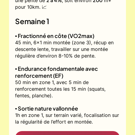
2 à 4%
200
une pente de
, soit environ
m+
pour 10km. 📈
Semaine 1
▪️ Fractionné en côte (VO2max)
45 min, 6x1 min montée (zone 3), récup en
descente lente, travailler sur une montée
régulière d’environ 8-10% de pente.
▪️ Endurance fondamentale avec
renforcement (EF)
50 min en zone 1, avec 5 min de
renforcement toutes les 15 min (squats,
fentes, planche).
▪️ Sortie nature vallonnée
1h en zone 1, sur terrain varié, focalisation sur
la régularité de l’effort en montée.