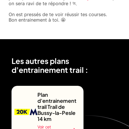
on sera ravi de te répondre ! 🏃
On est pressés de te voir réussir tes courses.
Bon entrainement à toi. 🤩
Les autres plans
d'entrainement trail :
Plan
d'entrainement
trail Trail de
Bussy-la-Pesle
14 km
Voir cet