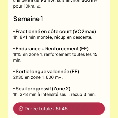
9 à 11%
500 m+
une pente de
, soit environ
pour 10km. 📈
Semaine 1
▪️ Fractionné en côte court (VO2max)
1h, 8x1 min montée, récup en descente.
▪️ Endurance + Renforcement (EF)
1h15 en zone 1, renforcement toutes les 15
min.
▪️ Sortie longue vallonnée (EF)
2h30 en zone 1, 600 m+.
▪️ Seuil progressif (Zone 2)
1h, 3x8 min à intensité seuil, récup 3 min.
⏲ Durée totale : 5h45