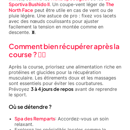
Sportiva Bushido II
The
. Un coupe-vent léger de
North Face
peut être utile en cas de vent ou de
pluie légère. Une astuce de pro : fixez vos lacets
avec des nœuds coulissants pour ajuster
facilement la tension en montée comme en
descente. 🧵
Comment bien récupérer après la
course ? 🧘‍♂️
Après la course, priorisez une alimentation riche en
protéines et glucides pour la récupération
musculaire. Les étirements doux et les massages
sont essentiels pour éviter les courbatures.
3 à 4 jours de repos
Prévoyez
avant de reprendre
le sport.
Où se détendre ?
Spa des Remparts
: Accordez-vous un soin
relaxant.
Explorez les spécialités locales comme le