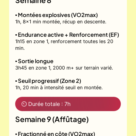
▪️ Montées explosives (VO2max)
1h, 8x1 min montée, récup en descente.
▪️ Endurance active + Renforcement (EF)
1h15 en zone 1, renforcement toutes les 20
min.
▪️ Sortie longue
3h45 en zone 1, 2000 m+ sur terrain varié.
▪️ Seuil progressif (Zone 2)
1h, 20 min à intensité seuil en montée.
⏲ Durée totale : 7h
Semaine 9 (Affûtage)
▪️ Fractionné en côte (VO2max)