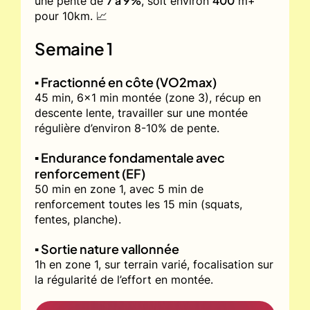
7 à 9%
400
une pente de
, soit environ
m+
pour 10km. 📈
Semaine 1
▪️ Fractionné en côte (VO2max)
45 min, 6x1 min montée (zone 3), récup en
descente lente, travailler sur une montée
régulière d’environ 8-10% de pente.
▪️ Endurance fondamentale avec
renforcement (EF)
50 min en zone 1, avec 5 min de
renforcement toutes les 15 min (squats,
fentes, planche).
▪️ Sortie nature vallonnée
1h en zone 1, sur terrain varié, focalisation sur
la régularité de l’effort en montée.