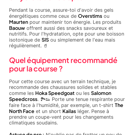
Pendant la course, assure-toi d'avoir des gels
Overstims
énergétiques comme ceux de
ou
Maurten
pour maintenir ton énergie. Les produits
Baouw
offrent aussi des snacks savoureux et
nutritifs. Pour l'hydratation, opte pour une boisson
SIS
isotonique de
ou simplement de l'eau mais
régulièrement. 🥤
Quel équipement recommandé
pour la course ?
Pour cette course avec un terrain technique, je
recommande des chaussures solides et stables
Hoka Speedgoat
Salomon
comme les
ou les
Speedcross
. 🏞️👟 Porte une tenue respirante pour
The
faire face à l'humidité, par exemple, un t-shirt
North Face
Kailas
et un short
léger. Pense à
prendre un coupe-vent pour les changements
climatiques soudains.
Astuce de pro :
N'oublie pas de frotter un peu de