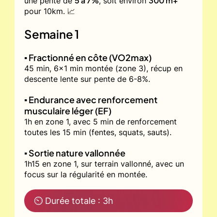
5 à 7%
300 m+
une pente de
, soit environ
pour 10km. 📈
Semaine 1
▪️ Fractionné en côte (VO2max)
45 min, 6x1 min montée (zone 3), récup en
descente lente sur pente de 6-8%.
▪️ Endurance avec renforcement
musculaire léger (EF)
1h en zone 1, avec 5 min de renforcement
toutes les 15 min (fentes, squats, sauts).
▪️ Sortie nature vallonnée
1h15 en zone 1, sur terrain vallonné, avec un
focus sur la régularité en montée.
⏲ Durée totale : 3h