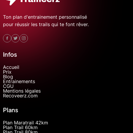
Ton plan d'entrainement personnalisé
pour réussir les trails qui te font rêver.
Infos
Accueil
Prix
Blog
Entrainements
CGU
Mentions légales
Recoveerz.com
Plans
Plan Maratrail 42km
Plan Trail 60km
Plan Trail 80km