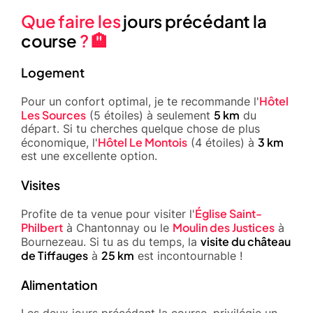
Que faire les
jours précédant la
course
? 🏨
Logement
Hôtel
Pour un confort optimal, je te recommande l'
Les Sources
5 km
(5 étoiles) à seulement
du
départ. Si tu cherches quelque chose de plus
Hôtel Le Montois
3 km
économique, l'
(4 étoiles) à
est une excellente option.
Visites
Église Saint-
Profite de ta venue pour visiter l'
Philbert
Moulin des Justices
à Chantonnay ou le
à
visite du château
Bournezeau. Si tu as du temps, la
de Tiffauges
25 km
à
est incontournable !
Alimentation
Les deux jours précédant la course, privilégie un