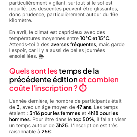
particulièrement vigilant, surtout si le sol est
mouillé. Les descentes peuvent être glissantes,
donc prudence, particulièrement autour du 16e
kilomètre.
En avril, le climat est capricieux avec des
10°C et 15°C
températures moyennes entre
.
averses fréquentes
Attends-toi à des
, mais garde
l'espoir, car il y a aussi de belles journées
ensoleillées. 🌦️
Quels sont les
temps de la
précédente édition
et combien
coûte l'inscription ? ⏱️
L'année dernière, le nombre de participants était
3
47 ans
de
, avec un âge moyen de
. Les temps
3h16 pour les femmes
4h18 pour les
étaient :
et
hommes
top 50%
. Pour être dans le
, il fallait viser
3h25
un temps autour de
. L'inscription est très
25€
raisonnable à
.