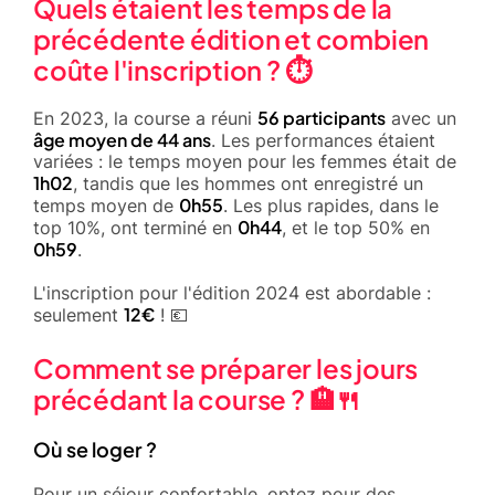
Quels étaient les temps de la
précédente édition et combien
coûte l'inscription ? ⏱️
56 participants
En 2023, la course a réuni
avec un
âge moyen de 44 ans
. Les performances étaient
variées : le temps moyen pour les femmes était de
1h02
, tandis que les hommes ont enregistré un
0h55
temps moyen de
. Les plus rapides, dans le
0h44
top 10%, ont terminé en
, et le top 50% en
0h59
.
L'inscription pour l'édition 2024 est abordable :
12€
seulement
! 💶
Comment se préparer les jours
précédant la course ? 🏨🍴
Où se loger ?
Pour un séjour confortable, optez pour des