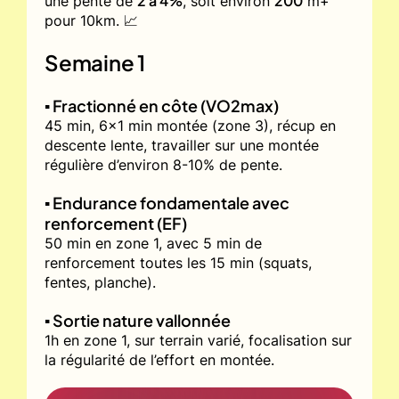
2 à 4%
200
une pente de
, soit environ
m+
pour 10km. 📈
Semaine 1
▪️ Fractionné en côte (VO2max)
45 min, 6x1 min montée (zone 3), récup en
descente lente, travailler sur une montée
régulière d’environ 8-10% de pente.
▪️ Endurance fondamentale avec
renforcement (EF)
50 min en zone 1, avec 5 min de
renforcement toutes les 15 min (squats,
fentes, planche).
▪️ Sortie nature vallonnée
1h en zone 1, sur terrain varié, focalisation sur
la régularité de l’effort en montée.