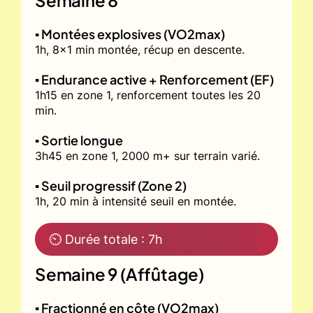
▪️ Montées explosives (VO2max)
1h, 8x1 min montée, récup en descente.
▪️ Endurance active + Renforcement (EF)
1h15 en zone 1, renforcement toutes les 20
min.
▪️ Sortie longue
3h45 en zone 1, 2000 m+ sur terrain varié.
▪️ Seuil progressif (Zone 2)
1h, 20 min à intensité seuil en montée.
⏲ Durée totale : 7h
Semaine 9 (Affûtage)
▪️ Fractionné en côte (VO2max)