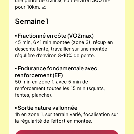
4 à 6%
300
une pente de
, soit environ
m+
pour 10km. 📈
Semaine 1
▪️ Fractionné en côte (VO2max)
45 min, 6x1 min montée (zone 3), récup en
descente lente, travailler sur une montée
régulière d’environ 8-10% de pente.
▪️ Endurance fondamentale avec
renforcement (EF)
50 min en zone 1, avec 5 min de
renforcement toutes les 15 min (squats,
fentes, planche).
▪️ Sortie nature vallonnée
1h en zone 1, sur terrain varié, focalisation sur
la régularité de l’effort en montée.