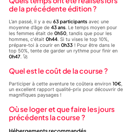
Quels temps ont été réalisés lors
de la précédente édition ?
63 participants
L’an passé, il y a eu
avec une
43 ans
moyenne d’âge de
. Le temps moyen pour
0h50
les femmes était de
, tandis que pour les
0h44
hommes, c'était
. Si tu vises le top 10%,
0h33
prépare-toi à courir en
! Pour être dans le
top 50%, tente de garder un rythme pour finir en
0h47
. 🚀
Quel est le coût de la course ?
10€
Participer à cette aventure te coûtera environ
,
un excellent rapport qualité-prix pour découvrir de
magnifiques paysages !
Où se loger et que faire les jours
précédents la course ?
Hébergements recommandés