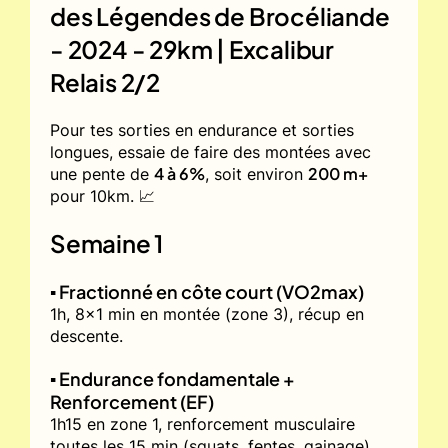
des Légendes de Brocéliande
- 2024 - 29km | Excalibur
Relais 2/2
Pour tes sorties en endurance et sorties
longues, essaie de faire des montées avec
4 à 6%
200 m+
une pente de
, soit environ
pour 10km. 📈
Semaine 1
▪️ Fractionné en côte court (VO2max)
1h, 8x1 min en montée (zone 3), récup en
descente.
▪️ Endurance fondamentale +
Renforcement (EF)
1h15 en zone 1, renforcement musculaire
toutes les 15 min (squats, fentes, gainage).