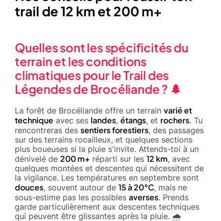
trail de 12 km et 200 m+
Quelles sont les spécificités du
terrain et les conditions
climatiques pour le Trail des
Légendes de Brocéliande ? 🌲
varié et
La forêt de Brocéliande offre un terrain
technique
landes
étangs
rochers
avec ses
,
, et
. Tu
sentiers forestiers
rencontreras des
, des passages
sur des terrains rocailleux, et quelques sections
plus boueuses si la pluie s'invite. Attends-toi à un
200 m+
12 km
dénivelé de
réparti sur les
, avec
quelques montées et descentes qui nécessitent de
la vigilance. Les températures en septembre sont
douces
15 à 20°C
, souvent autour de
, mais ne
averses
sous-estime pas les possibles
. Prends
garde particulièrement aux descentes techniques
qui peuvent être glissantes après la pluie. 🌧️