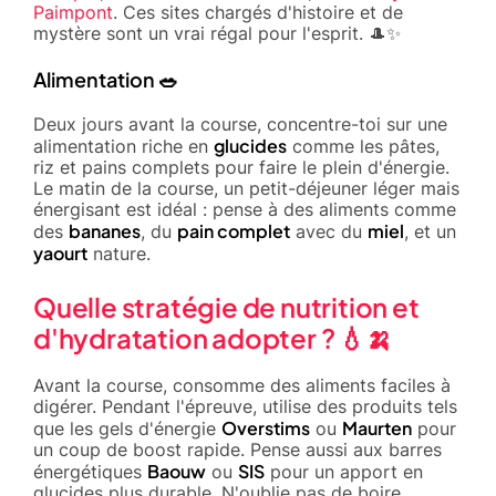
Paimpont
. Ces sites chargés d'histoire et de
mystère sont un vrai régal pour l'esprit. 🎩✨
Alimentation 🥗
Deux jours avant la course, concentre-toi sur une
glucides
alimentation riche en
comme les pâtes,
riz et pains complets pour faire le plein d'énergie.
Le matin de la course, un petit-déjeuner léger mais
énergisant est idéal : pense à des aliments comme
bananes
pain complet
miel
des
, du
avec du
, et un
yaourt
nature.
Quelle stratégie de nutrition et
d'hydratation adopter ? 💧🍌
Avant la course, consomme des aliments faciles à
digérer. Pendant l'épreuve, utilise des produits tels
Overstims
Maurten
que les gels d'énergie
ou
pour
un coup de boost rapide. Pense aussi aux barres
Baouw
SIS
énergétiques
ou
pour un apport en
glucides plus durable. N'oublie pas de boire