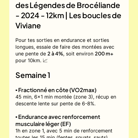
des Légendes de Brocéliande
- 2024 - 12km | Les boucles de
Viviane
Pour tes sorties en endurance et sorties
longues, essaie de faire des montées avec
2 à 4%
200 m+
une pente de
, soit environ
pour 10km. 📈
Semaine 1
▪️ Fractionné en côte (VO2max)
45 min, 6x1 min montée (zone 3), récup en
descente lente sur pente de 6-8%.
▪️ Endurance avec renforcement
musculaire léger (EF)
1h en zone 1, avec 5 min de renforcement
toutes les 15 min (fentes, squats, sauts).