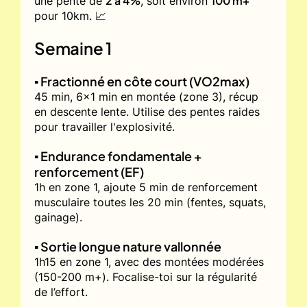
2 à 4%
100 m+
une pente de
, soit environ
pour 10km. 📈
Semaine 1
▪️ Fractionné en côte court (VO2max)
45 min, 6x1 min en montée (zone 3), récup
en descente lente. Utilise des pentes raides
pour travailler l'explosivité.
▪️ Endurance fondamentale +
renforcement (EF)
1h en zone 1, ajoute 5 min de renforcement
musculaire toutes les 20 min (fentes, squats,
gainage).
▪️ Sortie longue nature vallonnée
1h15 en zone 1, avec des montées modérées
(150-200 m+). Focalise-toi sur la régularité
de l’effort.