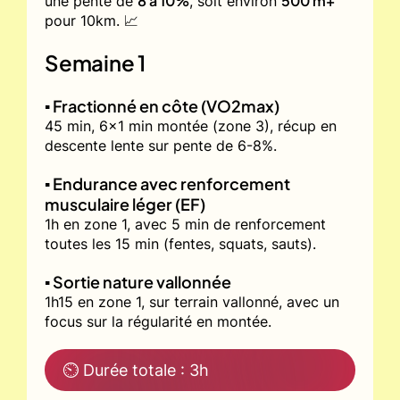
8 à 10%
500 m+
une pente de
, soit environ
pour 10km. 📈
Semaine 1
▪️ Fractionné en côte (VO2max)
45 min, 6x1 min montée (zone 3), récup en
descente lente sur pente de 6-8%.
▪️ Endurance avec renforcement
musculaire léger (EF)
1h en zone 1, avec 5 min de renforcement
toutes les 15 min (fentes, squats, sauts).
▪️ Sortie nature vallonnée
1h15 en zone 1, sur terrain vallonné, avec un
focus sur la régularité en montée.
⏲ Durée totale : 3h