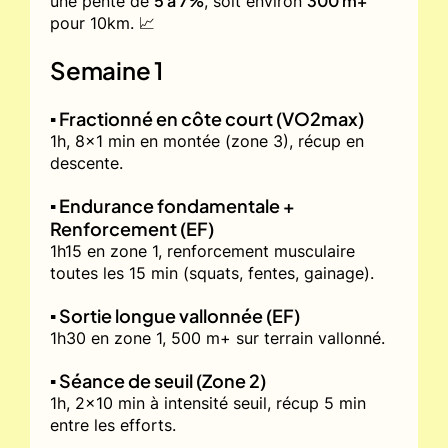
5 à 7%
300 m+
une pente de
, soit environ
pour 10km. 📈
Semaine 1
▪️ Fractionné en côte court (VO2max)
1h, 8x1 min en montée (zone 3), récup en
descente.
▪️ Endurance fondamentale +
Renforcement (EF)
1h15 en zone 1, renforcement musculaire
toutes les 15 min (squats, fentes, gainage).
▪️ Sortie longue vallonnée (EF)
1h30 en zone 1, 500 m+ sur terrain vallonné.
▪️ Séance de seuil (Zone 2)
1h, 2x10 min à intensité seuil, récup 5 min
entre les efforts.