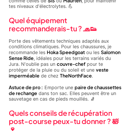
SIS
Maurten
comme celles de
ou
, pour maintenir
tes niveaux d'électrolytes. 💪
Quel équipement
recommanderais-tu ? 🧢👟
Porte des vêtements techniques adaptés aux
conditions climatiques. Pour les chaussures, je
Hoka Speedgoat
Salomon
recommande les
ou les
Sense Ride
, idéales pour les terrains variés du
couvre-chef
Jura. N'oublie pas un
pour te
veste
protéger de la pluie ou du soleil et une
imperméable
TheNorthFace
de chez
.
Astuce de pro :
paire de chaussettes
Emporte une
de rechange
dans ton sac. Elles peuvent être un
sauvetage en cas de pieds mouillés. 🧦
Quels conseils de récupération
post-course peux-tu donner ? 🛀
🍷