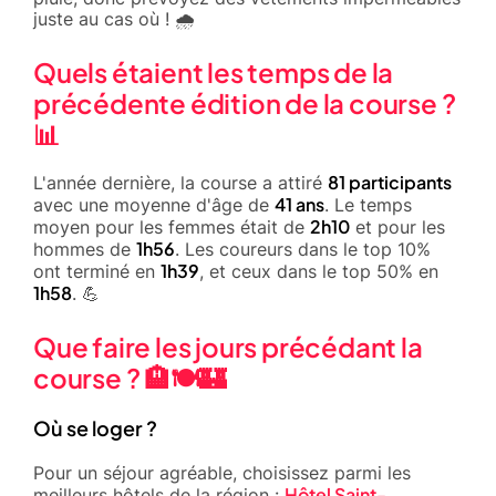
juste au cas où ! 🌧️
Quels étaient les temps de la
précédente édition de la course ?
📊
81 participants
L'année dernière, la course a attiré
41 ans
avec une moyenne d'âge de
. Le temps
2h10
moyen pour les femmes était de
et pour les
1h56
hommes de
. Les coureurs dans le top 10%
1h39
ont terminé en
, et ceux dans le top 50% en
1h58
. 💪
Que faire les jours précédant la
course ? 🏨🍽️🏰
Où se loger ?
Pour un séjour agréable, choisissez parmi les
Hôtel Saint-
meilleurs hôtels de la région :