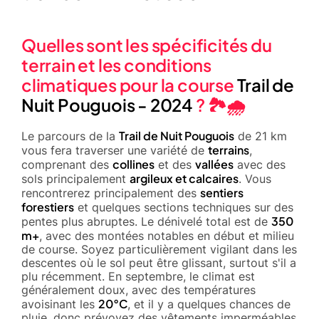
Quelles sont les spécificités du
terrain et les conditions
climatiques pour la course
Trail de
Nuit Pouguois - 2024
? 🏞️🌧️
Trail de Nuit Pouguois
Le parcours de la
de 21 km
terrains
vous fera traverser une variété de
,
collines
vallées
comprenant des
et des
avec des
argileux et calcaires
sols principalement
. Vous
sentiers
rencontrerez principalement des
forestiers
et quelques sections techniques sur des
350
pentes plus abruptes. Le dénivelé total est de
m+
, avec des montées notables en début et milieu
de course. Soyez particulièrement vigilant dans les
descentes où le sol peut être glissant, surtout s'il a
plu récemment. En septembre, le climat est
généralement doux, avec des températures
20°C
avoisinant les
, et il y a quelques chances de
pluie, donc prévoyez des vêtements imperméables