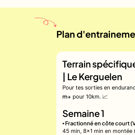
Plan d'entraineme
Terrain spécifiq
| Le Kerguelen
Pour tes sorties en enduran
m+
pour 10km. 📈
Semaine 1
▪️ Fractionné en côte court
45 min, 8x1 min en montée (z