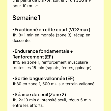
5 à 7%
300 m+
une pente de
, soit environ
pour 10km. 📈
Semaine 1
▪️ Fractionné en côte court (VO2max)
1h, 8x1 min en montée (zone 3), récup en
descente.
▪️ Endurance fondamentale +
Renforcement (EF)
1h15 en zone 1, renforcement musculaire
toutes les 15 min (squats, fentes, gainage).
▪️ Sortie longue vallonnée (EF)
1h30 en zone 1, 500 m+ sur terrain vallonné.
▪️ Séance de seuil (Zone 2)
1h, 2x10 min à intensité seuil, récup 5 min
entre les efforts.