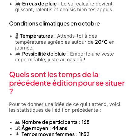
En cas de pluie
🌧️
: Le sol calcaire devient
glissant, ralentis et choisis bien tes appuis.
Conditions climatiques en octobre
Températures
🌡️
: Attends-toi à des
20°C
températures agréables autour de
en
journée.
Possibilité de pluie
🌧️
: Emporte une veste
imperméable, juste au cas où !
Quels sont les temps de la
précédente édition pour se situer
?
Pour te donner une idée de ce qui t'attend, voici
les statistiques de l'édition précédente :
Nombre de participants
168
👥
:
Âge moyen
44 ans
👶
:
Temps moyen femmes
1h52
👩
: