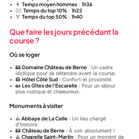
Temps moyen hommes
1h36
👨
:
Temps du top 10%
1h22
🏃‍♂️
:
Temps du top 50%
1h40
🏅
:
Que faire les jours précédant la
course ?
Où se loger
Domaine Château de Berne
🏰
: Un cadre
idyllique pour se détendre avant la course.
Hôtel Côté Sud
🏨
: Confort et proximité.
Les Gîtes de l'Escarelle
🏡
: Pour un séjour
plus rustique et chaleureux.
Monuments à visiter
Abbaye de La Celle
⛪
: Un lieu chargé
d'histoire.
Château de Berne
🏰
: À voir absolument !
Chapelle Saint-Martin
⛪
: Pour un moment de