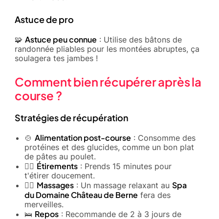
Astuce de pro
Astuce peu connue
🧩
: Utilise des bâtons de
randonnée pliables pour les montées abruptes, ça
soulagera tes jambes !
Comment bien récupérer après la
course ?
Stratégies de récupération
Alimentation post-course
🍲
: Consomme des
protéines et des glucides, comme un bon plat
de pâtes au poulet.
Étirements
🧘‍♂️
: Prends 15 minutes pour
t'étirer doucement.
Massages
Spa
💆‍♂️
: Un massage relaxant au
du Domaine Château de Berne
fera des
merveilles.
Repos
🛌
: Recommande de 2 à 3 jours de