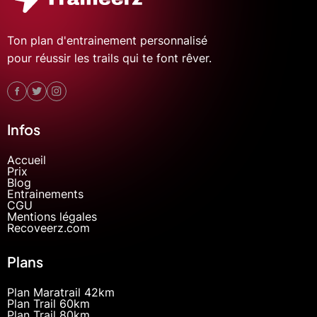
Ton plan d'entrainement personnalisé
pour réussir les trails qui te font rêver.
Infos
Accueil
Prix
Blog
Entrainements
CGU
Mentions légales
Recoveerz.com
Plans
Plan Maratrail 42km
Plan Trail 60km
Plan Trail 80km