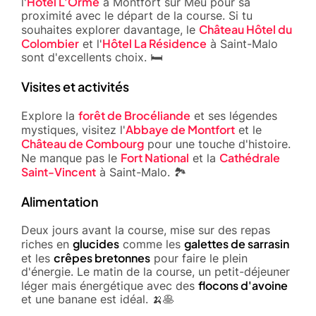
Hôtel L'Orme
l'
à Montfort sur Meu pour sa
proximité avec le départ de la course. Si tu
Château Hôtel du
souhaites explorer davantage, le
Colombier
Hôtel La Résidence
et l'
à Saint-Malo
sont d'excellents choix. 🛏️
Visites et activités
forêt de Brocéliande
Explore la
et ses légendes
Abbaye de Montfort
mystiques, visitez l'
et le
Château de Combourg
pour une touche d'histoire.
Fort National
Cathédrale
Ne manque pas le
et la
Saint-Vincent
à Saint-Malo. 🏞️
Alimentation
Deux jours avant la course, mise sur des repas
glucides
galettes de sarrasin
riches en
comme les
crêpes bretonnes
et les
pour faire le plein
d'énergie. Le matin de la course, un petit-déjeuner
flocons d'avoine
léger mais énergétique avec des
et une banane est idéal. 🍌🥞