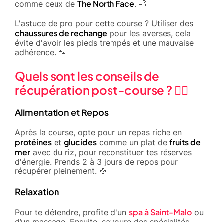
The North Face
comme ceux de
. 💨
L'astuce de pro pour cette course ? Utiliser des
chaussures de rechange
pour les averses, cela
évite d'avoir les pieds trempés et une mauvaise
adhérence. 🐾
Quels sont les conseils de
récupération post-course ? 🧘‍♂️
Alimentation et Repos
Après la course, opte pour un repas riche en
protéines
glucides
fruits de
et
comme un plat de
mer
avec du riz, pour reconstituer tes réserves
d'énergie. Prends 2 à 3 jours de repos pour
récupérer pleinement. 🍲
Relaxation
spa à Saint-Malo
Pour te détendre, profite d'un
ou
d’un massage. Ensuite, savoure des spécialités