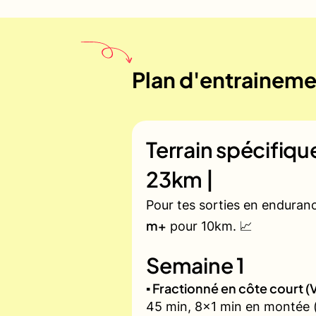
Plan d'entrainemen
Terrain spécifiq
23km |
Pour tes sorties en enduran
m+
pour 10km. 📈
Semaine 1
▪️ Fractionné en côte court
45 min, 8x1 min en montée (z