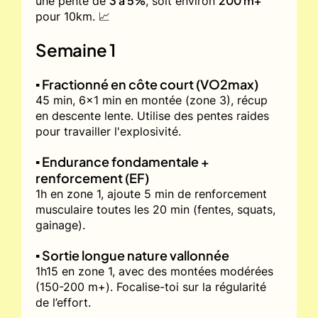
3 à 5%
200 m+
une pente de
, soit environ
pour 10km. 📈
Semaine 1
▪️ Fractionné en côte court (VO2max)
45 min, 6x1 min en montée (zone 3), récup
en descente lente. Utilise des pentes raides
pour travailler l'explosivité.
▪️ Endurance fondamentale +
renforcement (EF)
1h en zone 1, ajoute 5 min de renforcement
musculaire toutes les 20 min (fentes, squats,
gainage).
▪️ Sortie longue nature vallonnée
1h15 en zone 1, avec des montées modérées
(150-200 m+). Focalise-toi sur la régularité
de l’effort.