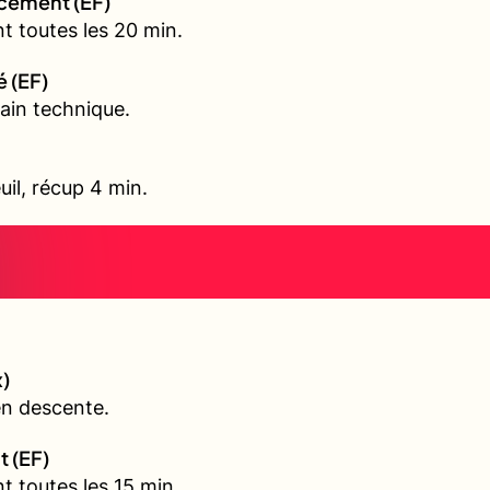
rcement (EF)
t toutes les 20 min.
é (EF)
ain technique.
uil, récup 4 min.
)
en descente.
t (EF)
t toutes les 15 min.