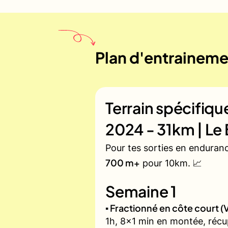
Plan d'entrainemen
Terrain spécifiq
2024 - 31km | Le 
Pour tes sorties en enduran
700 m+
pour 10km. 📈
Semaine 1
▪️ Fractionné en côte court
1h, 8x1 min en montée, récu