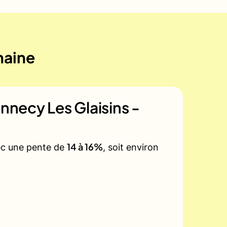
maine
Annecy Les Glaisins -
14 à 16%
vec une pente de
, soit environ