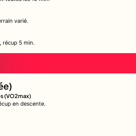
rrain varié.
l, récup 5 min.
ée)
ves (VO2max)
écup en descente.