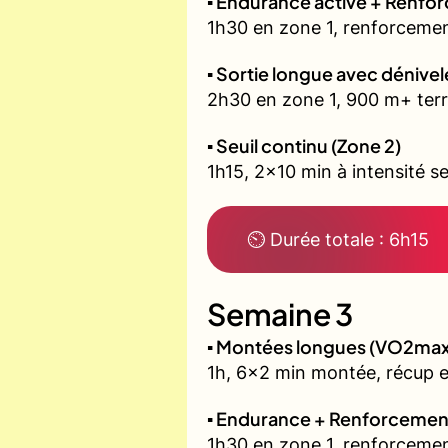
▪️ Endurance active + Renfo
1h30 en zone 1, renforcemen
▪️ Sortie longue avec dénivel
2h30 en zone 1, 900 m+ terr
▪️ Seuil continu (Zone 2)
1h15, 2x10 min à intensité se
⏲ Durée totale : 6h15
Semaine 3
▪️ Montées longues (VO2max
1h, 6x2 min montée, récup 
▪️ Endurance + Renforcemen
1h30 en zone 1, renforcemen