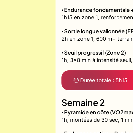
▪️ Endurance fondamentale 
1h15 en zone 1, renforcement
▪️ Sortie longue vallonnée (E
2h en zone 1, 600 m+ terrain
▪️ Seuil progressif (Zone 2)
1h, 3x8 min à intensité seuil
⏲ Durée totale : 5h15
Semaine 2
▪️ Pyramide en côte (VO2ma
1h, montées de 30 sec, 1 min