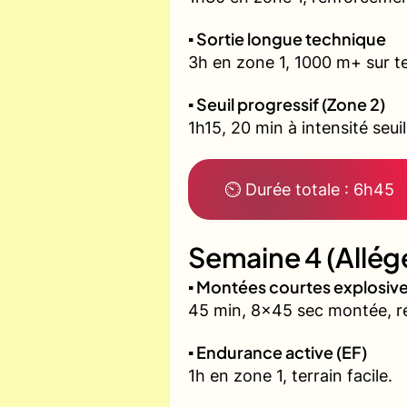
▪️ Sortie longue technique
3h en zone 1, 1000 m+ sur te
▪️ Seuil progressif (Zone 2)
1h15, 20 min à intensité seui
⏲ Durée totale : 6h45
Semaine 4 (Allég
▪️ Montées courtes explosi
45 min, 8x45 sec montée, r
▪️ Endurance active (EF)
1h en zone 1, terrain facile.