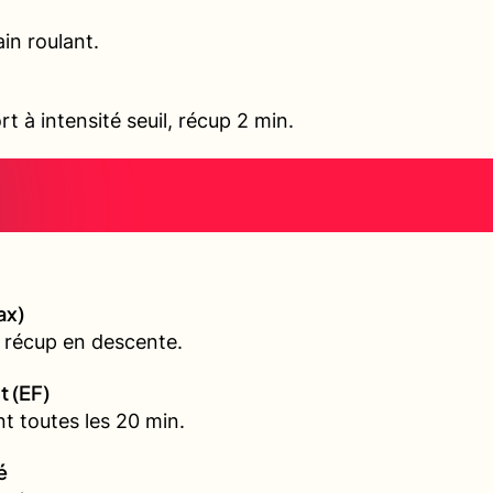
in roulant.
rt à intensité seuil, récup 2 min.
ax)
 récup en descente.
t (EF)
t toutes les 20 min.
é