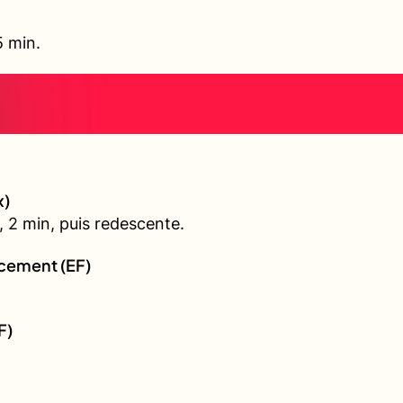
5 min.
x)
 2 min, puis redescente.
rcement (EF)
F)