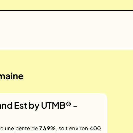
emaine
rand Est by UTMB® -
7 à 9%
400
vec une pente de
, soit environ