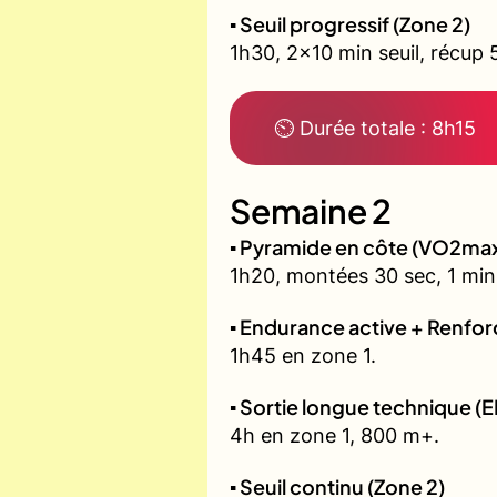
▪️ Seuil progressif (Zone 2)
1h30, 2x10 min seuil, récup 
⏲ Durée totale : 8h15
Semaine 2
▪️ Pyramide en côte (VO2ma
1h20, montées 30 sec, 1 min,
▪️ Endurance active + Renfo
1h45 en zone 1.
▪️ Sortie longue technique (E
4h en zone 1, 800 m+.
▪️ Seuil continu (Zone 2)