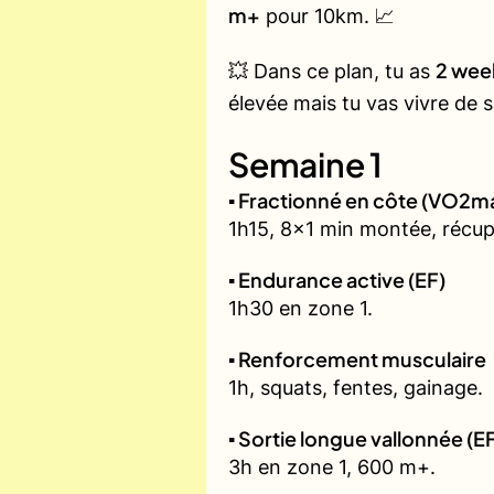
m+
pour 10km. 📈
2 wee
💥 Dans ce plan, tu as
élevée mais tu vas vivre de
Semaine 1
▪️ Fractionné en côte (VO2m
1h15, 8x1 min montée, récup
▪️ Endurance active (EF)
1h30 en zone 1.
▪️ Renforcement musculaire
1h, squats, fentes, gainage.
▪️ Sortie longue vallonnée (E
3h en zone 1, 600 m+.