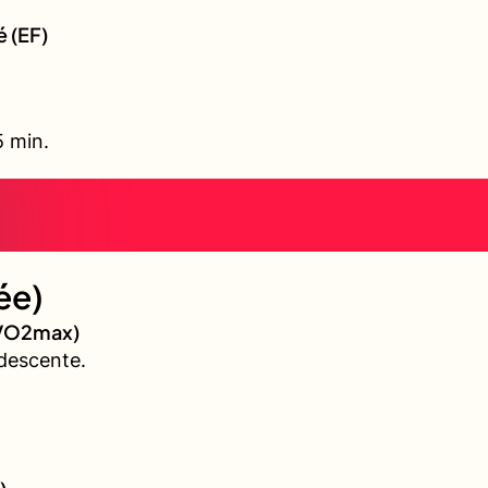
é (EF)
5 min.
ée)
 (VO2max)
descente.