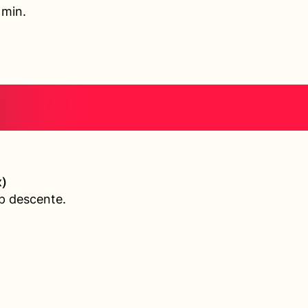
 min.
)
p descente.