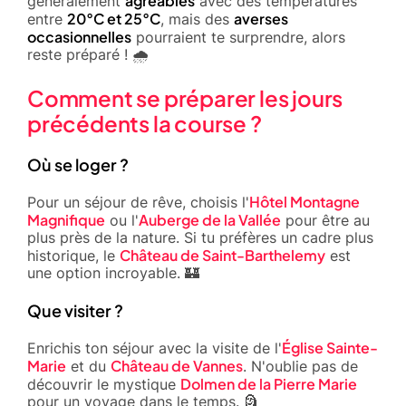
agréables
généralement
avec des températures
20°C et 25°C
averses
entre
, mais des
occasionnelles
pourraient te surprendre, alors
reste préparé ! 🌧️
Comment se préparer les jours
précédents la course ?
Où se loger ?
Hôtel Montagne
Pour un séjour de rêve, choisis l'
Magnifique
Auberge de la Vallée
ou l'
pour être au
plus près de la nature. Si tu préfères un cadre plus
Château de Saint-Barthelemy
historique, le
est
une option incroyable. 🏰
Que visiter ?
Église Sainte-
Enrichis ton séjour avec la visite de l'
Marie
Château de Vannes
et du
. N'oublie pas de
Dolmen de la Pierre Marie
découvrir le mystique
pour un voyage dans le temps. 🗿