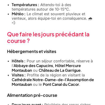
Températures :
Attends-toi à des
températures autour de 10-15°C.
Météo :
Le climat est souvent pluvieux et
venteux, alors équipe-toi en conséquence. 🌧️
💨
Que faire les jours précédant la
course ?
Hébergements et visites
Hôtels :
Pour un séjour confortable, réserve à
Abbaye des Capucins
Hôtel Mercure
l'
,
Montauban
Château de La Garrigue
ou
.
Visites :
Profite de la région en visitant la
Cathédrale Notre-Dame-de-l'Assomption de
Montauban
Pont Canal du Cacor
ou le
.
Alimentation pré-course
Deux jours avant :
Privilégie des repas riches