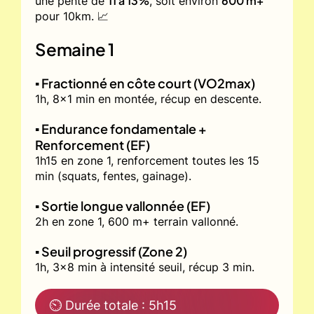
11 à 13%
600 m+
une pente de
, soit environ
pour 10km. 📈
Semaine 1
▪️ Fractionné en côte court (VO2max)
1h, 8x1 min en montée, récup en descente.
▪️ Endurance fondamentale +
Renforcement (EF)
1h15 en zone 1, renforcement toutes les 15
min (squats, fentes, gainage).
▪️ Sortie longue vallonnée (EF)
2h en zone 1, 600 m+ terrain vallonné.
▪️ Seuil progressif (Zone 2)
1h, 3x8 min à intensité seuil, récup 3 min.
⏲ Durée totale : 5h15