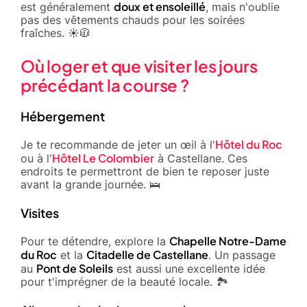
doux et ensoleillé
est généralement
, mais n'oublie
pas des vêtements chauds pour les soirées
fraîches. ☀️🧥
Où loger et que visiter les jours
précédant la course ?
Hébergement
Hôtel du Roc
Je te recommande de jeter un œil à l'
Hôtel Le Colombier
ou à l'
à Castellane. Ces
endroits te permettront de bien te reposer juste
avant la grande journée. 🛌
Visites
Chapelle Notre-Dame
Pour te détendre, explore la
du Roc
Citadelle de Castellane
et la
. Un passage
Pont de Soleils
au
est aussi une excellente idée
pour t'imprégner de la beauté locale. 🏞️