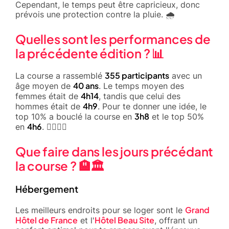
Cependant, le temps peut être capricieux, donc
prévois une protection contre la pluie. 🌧️
Quelles sont les performances de
la précédente édition ? 📊
355 participants
La course a rassemblé
avec un
40 ans
âge moyen de
. Le temps moyen des
4h14
femmes était de
, tandis que celui des
4h9
hommes était de
. Pour te donner une idée, le
3h8
top 10% a bouclé la course en
et le top 50%
4h6
en
. 🏃‍♂️🏃‍♀️
Que faire dans les jours précédant
la course ? 🏨🏛️
Hébergement
Grand
Les meilleurs endroits pour se loger sont le
Hôtel de France
Hôtel Beau Site
et l'
, offrant un