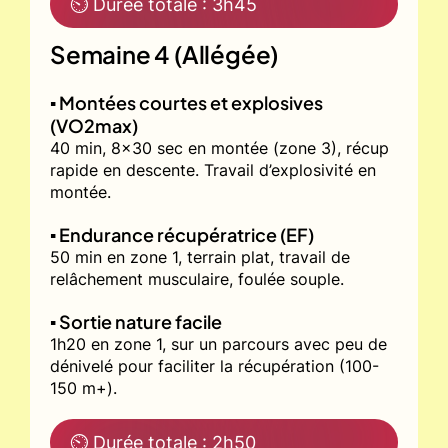
⏲ Durée totale : 3h45
Semaine 4 (Allégée)
▪️ Montées courtes et explosives
(VO2max)
40 min, 8x30 sec en montée (zone 3), récup
rapide en descente. Travail d’explosivité en
montée.
▪️ Endurance récupératrice (EF)
50 min en zone 1, terrain plat, travail de
relâchement musculaire, foulée souple.
▪️ Sortie nature facile
1h20 en zone 1, sur un parcours avec peu de
dénivelé pour faciliter la récupération (100-
150 m+).
⏲ Durée totale : 2h50