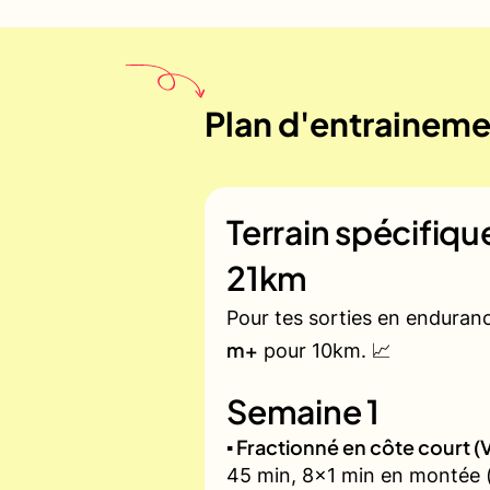
Plan d'entrainemen
Terrain spécifiq
21km
Pour tes sorties en enduran
m+
pour 10km. 📈
Semaine 1
▪️ Fractionné en côte court
45 min, 8x1 min en montée (z