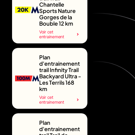
Chantelle
Sports Nature
Gorges de la
Bouble 12 km
Voir cet
entrainement
Plan
d'entrainement
trail Infinity Trail
Backyard Ultra -
Les Terrils 168
km
Voir cet
entrainement
Plan
d'entrainement