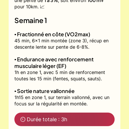
1 à 3%
100 m+
une pente de
, soit environ
pour 10km. 📈
Semaine 1
▪️ Fractionné en côte (VO2max)
45 min, 6x1 min montée (zone 3), récup en
descente lente sur pente de 6-8%.
▪️ Endurance avec renforcement
musculaire léger (EF)
1h en zone 1, avec 5 min de renforcement
toutes les 15 min (fentes, squats, sauts).
▪️ Sortie nature vallonnée
1h15 en zone 1, sur terrain vallonné, avec un
focus sur la régularité en montée.
⏲ Durée totale : 3h