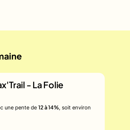
emaine
'Trail - La Folie
12 à 14%
vec une pente de
, soit environ