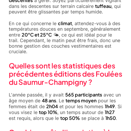
descentes
à gérer. Soyez particulièrement vigilant
tuffeau
dans les descentes sur terrain calcaire
, qui
peuvent être glissantes par temps humide.
climat
En ce qui concerne le
, attendez-vous à des
températures douces en septembre, généralement
20°C et 25°C
entre
🌤️, ce qui est idéal pour le
trail. Cependant, le matin peut être frais, donc une
bonne gestion des couches vestimentaires est
cruciale.
Quelles sont les statistiques des
précédentes éditions des Foulées
du Saumur-Champigny ?
565 participants
L'année passée, il y avait
avec un
48 ans
temps moyen
âge moyen de
. Le
pour les
2h04
1h49
femmes était de
et pour les hommes
. Si
top 10%
1h27
vous visez le
, un temps autour de
top 50%
1h50
est requis, alors que le
se place à
.