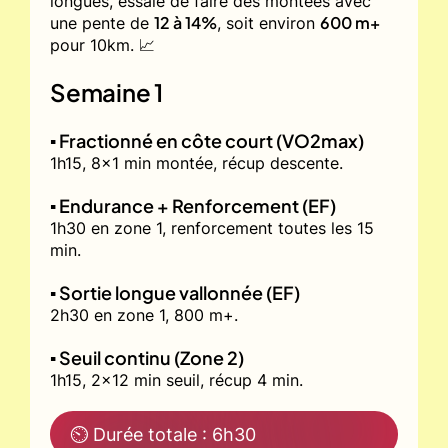
longues, essaie de faire des montées avec
12 à 14%
600 m+
une pente de
, soit environ
pour 10km. 📈
Semaine 1
▪️ Fractionné en côte court (VO2max)
1h15, 8x1 min montée, récup descente.
▪️ Endurance + Renforcement (EF)
1h30 en zone 1, renforcement toutes les 15
min.
▪️ Sortie longue vallonnée (EF)
2h30 en zone 1, 800 m+.
▪️ Seuil continu (Zone 2)
1h15, 2x12 min seuil, récup 4 min.
⏲ Durée totale : 6h30