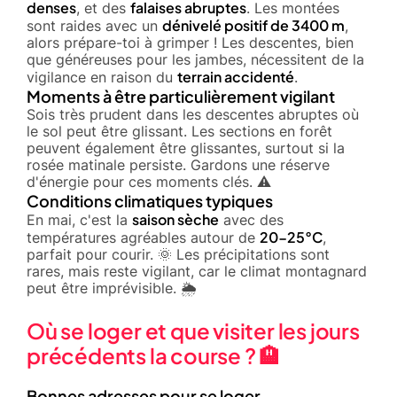
denses
falaises abruptes
, et des
. Les montées
dénivelé positif de 3400 m
sont raides avec un
,
alors prépare-toi à grimper ! Les descentes, bien
que généreuses pour les jambes, nécessitent de la
terrain accidenté
vigilance en raison du
.
Moments à être particulièrement vigilant
Sois très prudent dans les descentes abruptes où
le sol peut être glissant. Les sections en forêt
peuvent également être glissantes, surtout si la
rosée matinale persiste. Gardons une réserve
d'énergie pour ces moments clés. ⚠️
Conditions climatiques typiques
saison sèche
En mai, c'est la
avec des
20-25°C
températures agréables autour de
,
parfait pour courir. 🌞 Les précipitations sont
rares, mais reste vigilant, car le climat montagnard
peut être imprévisible. 🌦️
Où se loger et que visiter les jours
précédents la course ? 🏨
Bonnes adresses pour se loger