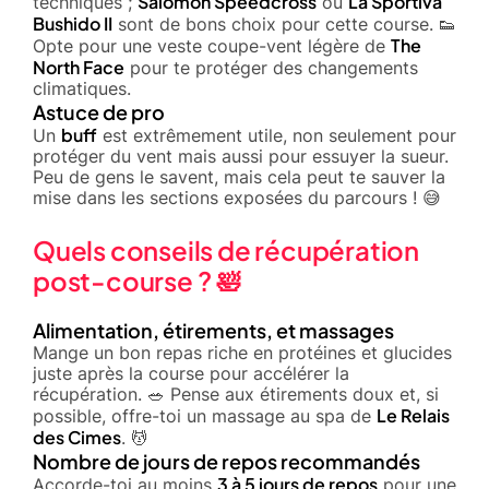
Salomon Speedcross
La Sportiva
techniques ;
ou
Bushido II
sont de bons choix pour cette course. 👟
The
Opte pour une veste coupe-vent légère de
North Face
pour te protéger des changements
climatiques.
Astuce de pro
buff
Un
est extrêmement utile, non seulement pour
protéger du vent mais aussi pour essuyer la sueur.
Peu de gens le savent, mais cela peut te sauver la
mise dans les sections exposées du parcours ! 😅
Quels conseils de récupération
post-course ? 🛀
Alimentation, étirements, et massages
Mange un bon repas riche en protéines et glucides
juste après la course pour accélérer la
récupération. 🥗 Pense aux étirements doux et, si
Le Relais
possible, offre-toi un massage au spa de
des Cimes
. 💆
Nombre de jours de repos recommandés
3 à 5 jours de repos
Accorde-toi au moins
pour une