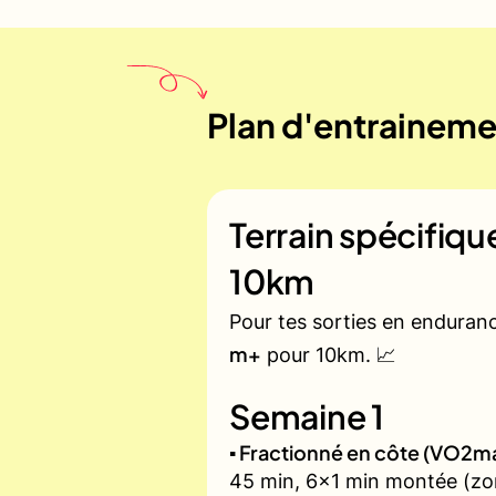
Plan d'entrainemen
Terrain spécifiq
10km
Pour tes sorties en enduran
m+
pour 10km. 📈
Semaine 1
▪️ Fractionné en côte (VO2m
45 min, 6x1 min montée (zon