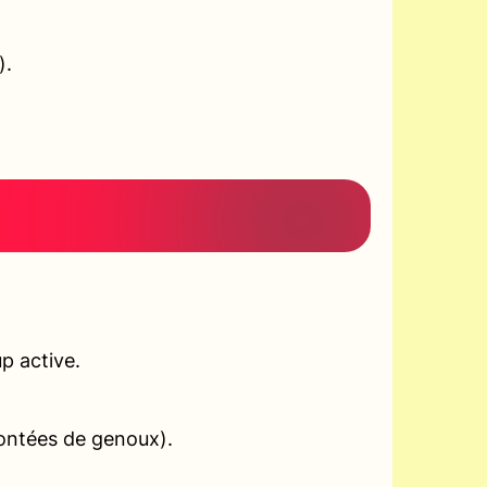
).
p active.
montées de genoux).