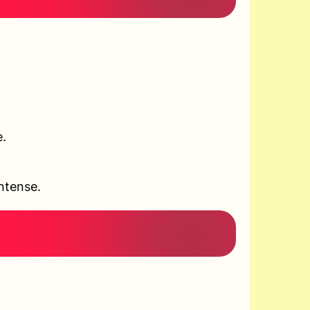
e.
ntense.