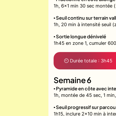
1h, 6x1 min 30 sec montée (
▪️ Seuil continu sur terrain v
1h, 20 min à intensité seuil
▪️ Sortie longue dénivelé
1h45 en zone 1, cumuler 600
⏲ Durée totale : 3h45
Semaine 6
▪️ Pyramide en côte avec in
1h, montée de 45 sec, 1 min,
▪️ Seuil progressif sur parco
1h15, inclure 2x10 min à inte