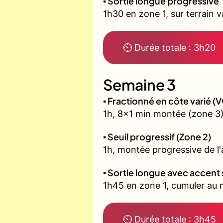
▪️ Sortie longue progressive
1h30 en zone 1, sur terrain 
⏲ Durée totale : 3h20
Semaine 3
▪️ Fractionné en côte varié 
1h, 8x1 min montée (zone 3)
▪️ Seuil progressif (Zone 2)
1h, montée progressive de l'a
▪️ Sortie longue avec accent 
1h45 en zone 1, cumuler au m
⏲ Durée totale : 3h45