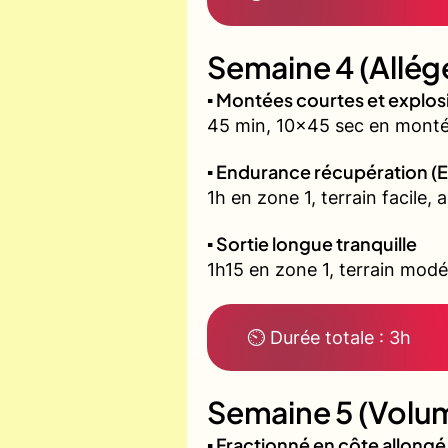
Semaine 4 (Allég
▪️ Montées courtes et explo
45 min, 10x45 sec en montée
▪️ Endurance récupération (E
1h en zone 1, terrain facile, 
▪️ Sortie longue tranquille
1h15 en zone 1, terrain modé
⏲ Durée totale : 3h
Semaine 5 (Volum
▪️ Fractionné en côte allon