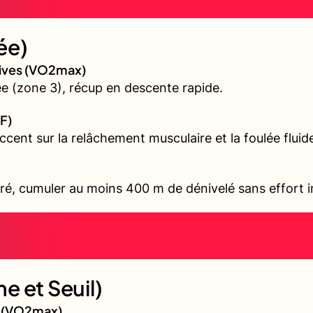
ée)
sives (VO2max)
 (zone 3), récup en descente rapide.
F)
accent sur la relâchement musculaire et la foulée fluid
ré, cumuler au moins 400 m de dénivelé sans effort i
e et Seuil)
gé (VO2max)