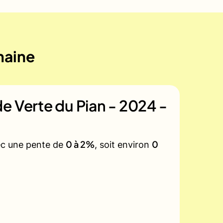
maine
e Verte du Pian - 2024 -
0 à 2%
0
vec une pente de
, soit environ