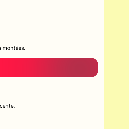
es montées.
scente.